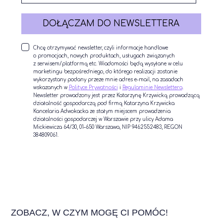
DOŁĄCZAM DO NEWSLETTERA
Chcę otrzymywać newsletter, czyli informacje handlowe
o promocjach, nowych produktach, usługach związanych
z serwisem/platformą etc. Wiadomości będą wysyłane w celu
marketingu bezpośredniego, do którego realizacji zostanie
wykorzystany podany przeze mnie adres e-mail, na zasadach
wskazanych w
Polityce Prywatności
i
Regulaminie Newslettera
.
Newsletter prowadzony jest przez Katarzynę Krzywicką prowadzącą
działalność gospodarczą pod firmą Katarzyna Krzywicka
Kancelaria Adwokacka ze stałym miejscem prowadzenia
działalności gospodarczej w Warszawie przy ulicy Adama
Mickiewicza 64/30, 01–650 Warszawa, NIP 9462552483, REGON
384809061.
ZOBACZ, W CZYM MOGĘ CI POMÓC!