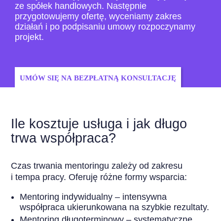
ze spółek handlowych. Następnie
przygotowujemy ofertę, wyceniamy zakres
działań i po podpisaniu umowy rozpoczynamy
projekt.
UMÓW SIĘ NA BEZPŁATNĄ KONSULTACJĘ
Ile kosztuje usługa i jak długo
trwa współpraca?
Czas trwania mentoringu zależy od zakresu
i tempa pracy. Oferuję różne formy wsparcia:
Mentoring indywidualny – intensywna
współpraca ukierunkowana na szybkie rezultaty.
Mentoring długoterminowy – systematyczne