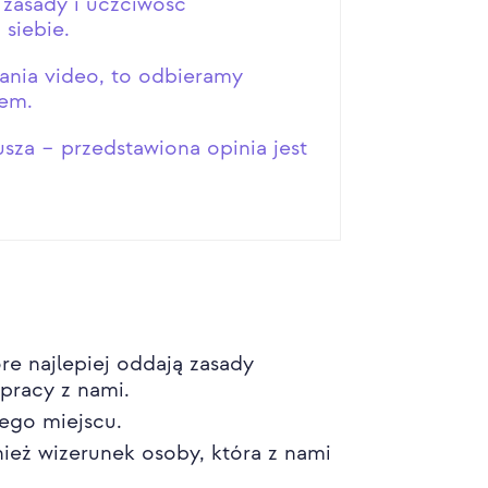
 zasady i uczciwość
siebie.
rania video, to odbieramy
sem.
sza – przedstawiona opinia jest
e najlepiej oddają zasady
łpracy z nami.
ego miejscu.
ież wizerunek osoby, która z nami