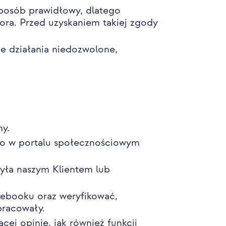
posób prawidłowy, dlatego
ra. Przed uzyskaniem takiej zgody
e działania niedozwolone,
ny.
to w portalu społecznościowym
była naszym Klientem lub
cebooku oraz weryfikować,
pracowały.
ej opinię, jak również funkcji