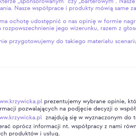
akterze „sponsorowanym” czy „barterowym”. Nasze
łania. Nasze współprace i produkty mówią same za 
t ma ochotę udostępnić o nas opinię w formie nag
 rozpowszechnienie jego wizerunku, razem z gło
 nie przygotowujemy do takiego materiału scenariu
ww.krzywicka.pl
prezentujemy wybrane opinie, któr
formacji pozwalających na podjęcie decyzji o wspó
ww.krzywicka.pl
znajdują się w wyznaczonym do t
rać oprócz informacji nt. współpracy z nami równ
ych produktów i usług.