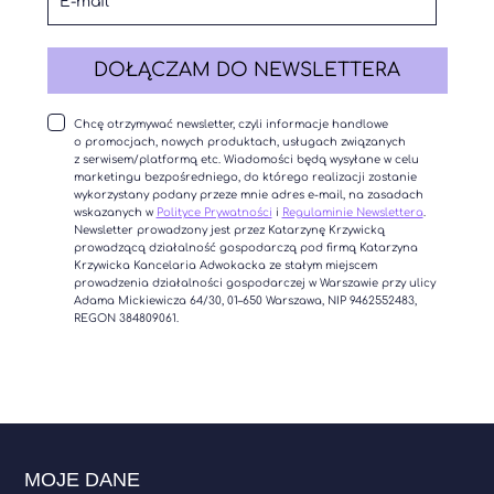
DOŁĄCZAM DO NEWSLETTERA
Chcę otrzymywać newsletter, czyli informacje handlowe
o promocjach, nowych produktach, usługach związanych
z serwisem/platformą etc. Wiadomości będą wysyłane w celu
marketingu bezpośredniego, do którego realizacji zostanie
wykorzystany podany przeze mnie adres e-mail, na zasadach
wskazanych w
Polityce Prywatności
i
Regulaminie Newslettera
.
Newsletter prowadzony jest przez Katarzynę Krzywicką
prowadzącą działalność gospodarczą pod firmą Katarzyna
Krzywicka Kancelaria Adwokacka ze stałym miejscem
prowadzenia działalności gospodarczej w Warszawie przy ulicy
Adama Mickiewicza 64/30, 01–650 Warszawa, NIP 9462552483,
REGON 384809061.
MOJE DANE